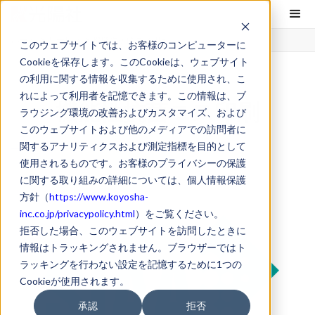
ホーム
サービス
機能性抗菌ニス印刷
このウェブサイトでは、お客様のコンピューターに
Cookieを保存します。このCookieは、ウェブサイト
の利用に関する情報を収集するために使用され、こ
れによって利用者を記憶できます。この情報は、ブ
機能性抗菌ニス印刷
ラウジング環境の改善およびカスタマイズ、および
このウェブサイトおよび他のメディアでの訪問者に
関するアナリティクスおよび測定指標を目的として
使用されるものです。お客様のプライバシーの保護
に関する取り組みの詳細については、個人情報保護
方針（
https://www.koyosha-
inc.co.jp/privacypolicy.html
）をご覧ください。
拒否した場合、このウェブサイトを訪問したときに
情報はトラッキングされません。ブラウザーではト
ラッキングを行わない設定を記憶するために1つの
Cookieが使用されます。
承認
拒否