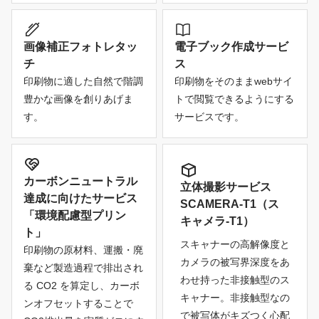
画像補正フォトレタッ
電子ブック作成サービ
チ
ス
印刷物に適した自然で階調
印刷物をそのままwebサイ
豊かな画像を創りあげま
トで閲覧できるようにする
す。
サービスです。
カーボンニュートラル
立体撮影サービス
達成に向けたサービス
SCAMERA-T1（ス
「環境配慮型プリン
キャメラ-T1）
ト」
スキャナーの高解像度と
印刷物の原材料、運搬・廃
カメラの被写界深度をあ
棄など製造過程で排出され
わせ持った非接触型のス
る CO2 を算定し、カーボ
キャナー。非接触型なの
ンオフセットすることで
で被写体がキズつく心配