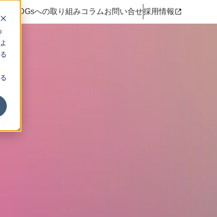
R情報
SDGsへの取り組み
コラム
お問い合せ
採用情報
め
よ
る
る