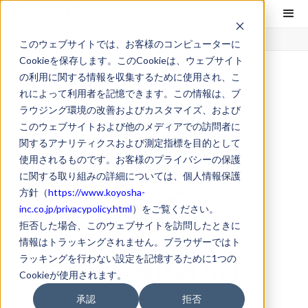
ホーム
企業情報
個人情報保護方針
このウェブサイトでは、お客様のコンピューターに
Cookieを保存します。このCookieは、ウェブサイト
の利用に関する情報を収集するために使用され、こ
れによって利用者を記憶できます。この情報は、ブ
ラウジング環境の改善およびカスタマイズ、および
このウェブサイトおよび他のメディアでの訪問者に
関するアナリティクスおよび測定指標を目的として
使用されるものです。お客様のプライバシーの保護
に関する取り組みの詳細については、個人情報保護
方針（
https://www.koyosha-
inc.co.jp/privacypolicy.html
）をご覧ください。
拒否した場合、このウェブサイトを訪問したときに
情報はトラッキングされません。ブラウザーではト
ラッキングを行わない設定を記憶するために1つの
個人情報保護方針
Cookieが使用されます。
承認
拒否