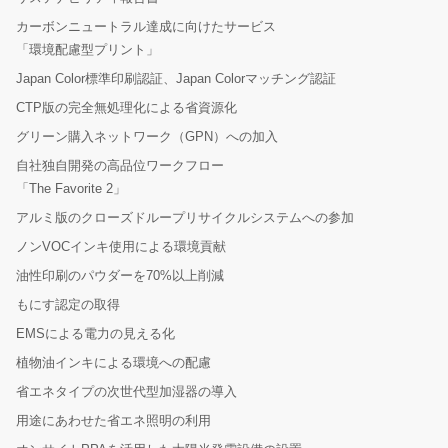
カーボンニュートラル達成に向けたサービス
「環境配慮型プリント」
Japan Color標準印刷認証、Japan Colorマッチング認証
CTP版の完全無処理化による省資源化
グリーン購入ネットワーク（GPN）への加入
自社独自開発の高品位ワークフロー
「The Favorite 2」
アルミ版のクローズドループリサイクルシステムへの参加
ノンVOCインキ使用による環境貢献
油性印刷のパウダーを70%以上削減
もにす認定の取得
EMSによる電力の見える化
植物油インキによる環境への配慮
省エネタイプの次世代型加湿器の導入
用途にあわせた省エネ照明の利用