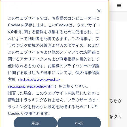
ホーム
お問合せ
関西事業所の採用に関するお問い合せ
このウェブサイトでは、お客様のコンピューターに
Cookieを保存します。このCookieは、ウェブサイト
の利用に関する情報を収集するために使用され、こ
れによって利用者を記憶できます。この情報は、ブ
お問い合せ
ラウジング環境の改善およびカスタマイズ、および
このウェブサイトおよび他のメディアでの訪問者に
関するアナリティクスおよび測定指標を目的として
使用されるものです。お客様のプライバシーの保護
に関する取り組みの詳細については、個人情報保護
方針（
https://www.koyosha-
inc.co.jp/privacypolicy.html
）をご覧ください。
関西事業所の採用に関するお問い合せ
拒否した場合、このウェブサイトを訪問したときに
情報はトラッキングされません。ブラウザーではト
弊社の関西事業所の採用に関するお問い合せは、こちらか
ラッキングを行わない設定を記憶するために1つの
ら送信をお願いいたします。
Cookieが使用されます。
下記に必要事項をご入力いただき、「送信」ボタンをクリ
承認
拒否
ックしてください。