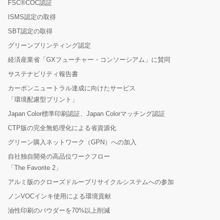
FSC®COC認証
ISMS認定の取得
SBT認定の取得
グリーンプリンティング認定
経済産業省「GXフューチャー・コンソーシアム」に賛同
サステナビリティ報告書
カーボンニュートラル達成に向けたサービス
「環境配慮型プリント」
Japan Color標準印刷認証、Japan Colorマッチング認証
CTP版の完全無処理化による省資源化
グリーン購入ネットワーク（GPN）への加入
自社独自開発の高品位ワークフロー
「The Favorite 2」
アルミ版のクローズドループリサイクルシステムへの参加
ノンVOCインキ使用による環境貢献
油性印刷のパウダーを70%以上削減