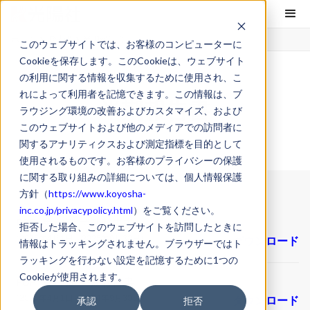
ホーム
IR情報
半期報告書
このウェブサイトでは、お客様のコンピューターに
Cookieを保存します。このCookieは、ウェブサイト
の利用に関する情報を収集するために使用され、こ
れによって利用者を記憶できます。この情報は、ブ
半期報告書
ラウジング環境の改善およびカスタマイズ、および
このウェブサイトおよび他のメディアでの訪問者に
関するアナリティクスおよび測定指標を目的として
使用されるものです。お客様のプライバシーの保護
に関する取り組みの詳細については、個人情報保護
方針（
https://www.koyosha-
inc.co.jp/privacypolicy.html
）をご覧ください。
第78期 半期報告書
PDF
拒否した場合、このウェブサイトを訪問したときに
（2025年4月1日～2025年9月30日）
ダウンロード
情報はトラッキングされません。ブラウザーではト
ラッキングを行わない設定を記憶するために1つの
Cookieが使用されます。
第77期 半期報告書
PDF
（2024年4月1日～2024年9月30日）
ダウンロード
承認
拒否