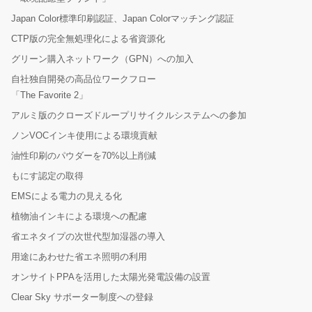
Japan Color標準印刷認証、Japan Colorマッチング認証
CTP版の完全無処理化による省資源化
グリーン購入ネットワーク（GPN）への加入
自社独自開発の高品位ワークフロー
「The Favorite 2」
アルミ版のクローズドループリサイクルシステムへの参加
ノンVOCインキ使用による環境貢献
油性印刷のパウダーを70%以上削減
もにす認定の取得
EMSによる電力の見える化
植物油インキによる環境への配慮
省エネタイプの次世代型加湿器の導入
用途にあわせた省エネ照明の利用
オンサイトPPAを活用した太陽光発電設備の設置
Clear Sky サポーター制度への登録