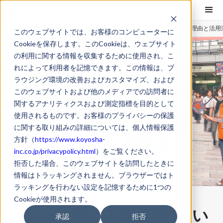
ホーム
コラム
“使われ続ける販促物”という強み｜うちわが支持される理由と活用
このウェブサイトでは、お客様のコンピューターに
Cookieを保存します。このCookieは、ウェブサイト
の利用に関する情報を収集するために使用され、こ
れによって利用者を記憶できます。この情報は、ブ
ラウジング環境の改善およびカスタマイズ、および
このウェブサイトおよび他のメディアでの訪問者に
関するアナリティクスおよび測定指標を目的として
使用されるものです。お客様のプライバシーの保護
に関する取り組みの詳細については、個人情報保護
方針（
https://www.koyosha-
inc.co.jp/privacypolicy.html
）をご覧ください。
拒否した場合、このウェブサイトを訪問したときに
情報はトラッキングされません。ブラウザーではト
ラッキングを行わない設定を記憶するために1つの
Cookieが使用されます。
“使われ続ける販促物”とい
承認
拒否