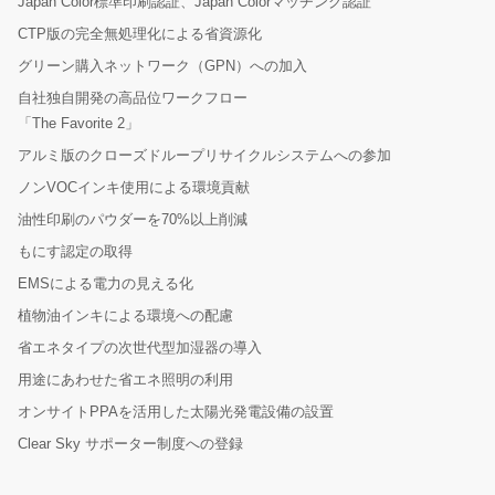
Japan Color標準印刷認証、Japan Colorマッチング認証
CTP版の完全無処理化による省資源化
グリーン購入ネットワーク（GPN）への加入
自社独自開発の高品位ワークフロー
「The Favorite 2」
アルミ版のクローズドループリサイクルシステムへの参加
ノンVOCインキ使用による環境貢献
油性印刷のパウダーを70%以上削減
もにす認定の取得
EMSによる電力の見える化
植物油インキによる環境への配慮
省エネタイプの次世代型加湿器の導入
用途にあわせた省エネ照明の利用
オンサイトPPAを活用した太陽光発電設備の設置
Clear Sky サポーター制度への登録