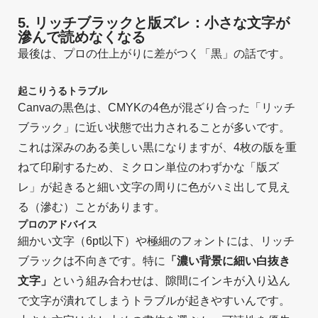
5. リッチブラックと版ズレ：小さな文字が
滲んで読めなくなる
最後は、プロの仕上がりに差がつく「黒」の話です。
起こりうるトラブル
Canvaの黒色は、CMYKの4色が混ざり合った「リッチ
ブラック」に近い状態で出力されることが多いです。
これは深みのある美しい黒になりますが、4枚の版を重
ねて印刷するため、ミクロン単位のわずかな「版ズ
レ」が起きると細い文字の周りに色がハミ出して見え
る（滲む）ことがあります。
プロのアドバイス
細かい文字（6pt以下）や極細のフォントには、リッチ
ブラックは不向きです。特に
「濃い背景に細い白抜き
文字」
という組み合わせは、隙間にインキが入り込ん
で文字が潰れてしまうトラブルが起きやすいんです。