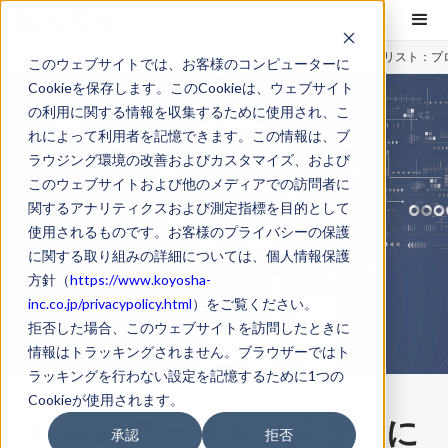
ホーム
コラム
Canvaデータを「完璧」に印刷するための5大チェックリスト：
このウェブサイトでは、お客様のコンピューターに
Cookieを保存します。このCookieは、ウェブサイト
の利用に関する情報を収集するために使用され、こ
れによって利用者を記憶できます。この情報は、ブ
ラウジング環境の改善およびカスタマイズ、および
このウェブサイトおよび他のメディアでの訪問者に
関するアナリティクスおよび測定指標を目的として
使用されるものです。お客様のプライバシーの保護
に関する取り組みの詳細については、個人情報保護
方針（
https://www.koyosha-
inc.co.jp/privacypolicy.html
）をご覧ください。
拒否した場合、このウェブサイトを訪問したときに
情報はトラッキングされません。ブラウザーではト
ラッキングを行わない設定を記憶するために1つの
Cookieが使用されます。
Canvaデータを「完璧」に
承認
拒否