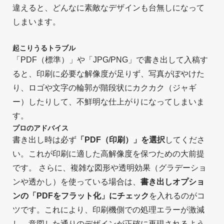
違えると、どんなに素敵なデザインも台無しになって
しまいます。
起こりうるトラブル
「PDF（標準）」や「JPG/PNG」で書き出して入稿す
ると、印刷に必要な解像度が足りず、写真がぼやけた
り、ロゴや文字の輪郭が階段状にカクカク（ジャギ
ー）したりして、不鮮明な仕上がりになってしまいま
す。
プロのアドバイス
書き出し時は必ず
「PDF（印刷）」を選択
してくださ
い。これが印刷に適した高解像度を保つための大前提
です。 さらに、複雑な図形や透明効果（グラデーショ
ンや透かし）を使っている場合は、
書き出しオプショ
ンの「PDFをフラット化」にチェック
を入れるのがコ
ツです。これにより、印刷機側での処理エラーが激減
し、意図した通りのデザインが正確に再現されるよう