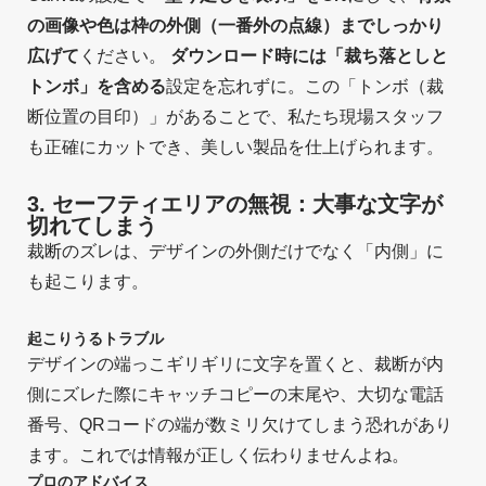
の画像や色は枠の外側（一番外の点線）までしっかり
広げて
ください。
ダウンロード時には「裁ち落としと
トンボ」を含める
設定を忘れずに。この「トンボ（裁
断位置の目印）」があることで、私たち現場スタッフ
も正確にカットでき、美しい製品を仕上げられます。
3. セーフティエリアの無視：大事な文字が
切れてしまう
裁断のズレは、デザインの外側だけでなく「内側」に
も起こります。
起こりうるトラブル
デザインの端っこギリギリに文字を置くと、裁断が内
側にズレた際にキャッチコピーの末尾や、大切な電話
番号、QRコードの端が数ミリ欠けてしまう恐れがあり
ます。これでは情報が正しく伝わりませんよね。
プロのアドバイス